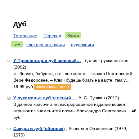
дуб
Толкование
Перевод
Книги
все
электронные книги
аудиокниги
У Пресноводья дуб зеленый…
, Далия Трускиновская
51
(2002)
«– Значит, бабушка, вот твое место, – сказал Портновский
Вере Федоровне. – Ключ будешь брать на вахте, там у…
19.99 руб
электронная книга
У лукоморья дуб зеленый...
, А. С. Пушкин (2012)
52
В данное красочно иллюстрированное издание вошел
отрывок из знаменитой поэмы Александра Сергеевича… 46
руб
Сакура и дуб (сборник)
, Всеволод Овчинников (1970,
53
1979)