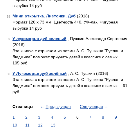
вырубка 14 руб
Мини открытка. Листочки. Дуб
(2018)
58
Формат 120 х 73 мм. Цветность 4+0. УФ-лак. Фигурная
вырубка 14 руб
У лукоморья дуб зеленый
, Пушкин Александр Сергеевич
59
(2016)
Эта книжка с отрывком из поэмы А. С. Пушкина "Руслан и
Людмила" поможет приучить детей к классике с самых…
105 руб
У Лукоморья дуб зелёный
, А. С. Пушкин (2016)
60
Эта книжка с отрывком из поэмы А. С. Пушкина "Руслан и
Людмила" поможет приучить детей к классике с самых… 61
руб
Страницы
←
Предыдущая
Следующая
→
1
2
3
4
5
6
7
8
9
10
11
12
13