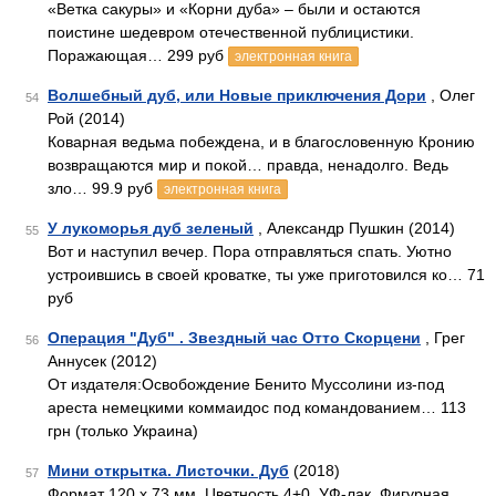
«Ветка сакуры» и «Корни дуба» – были и остаются
поистине шедевром отечественной публицистики.
Поражающая… 299 руб
электронная книга
Волшебный дуб, или Новые приключения Дори
, Олег
54
Рой (2014)
Коварная ведьма побеждена, и в благословенную Кронию
возвращаются мир и покой… правда, ненадолго. Ведь
зло… 99.9 руб
электронная книга
У лукоморья дуб зеленый
, Александр Пушкин (2014)
55
Вот и наступил вечер. Пора отправляться спать. Уютно
устроившись в своей кроватке, ты уже приготовился ко… 71
руб
Операция "Дуб" . Звездный час Отто Скорцени
, Грег
56
Аннусек (2012)
От издателя:Освобождение Бенито Муссолини из-под
ареста немецкими коммаидос под командованием… 113
грн (только Украина)
Мини открытка. Листочки. Дуб
(2018)
57
Формат 120 х 73 мм. Цветность 4+0. УФ-лак. Фигурная